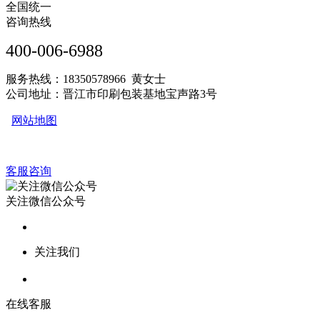
全国统一
咨询热线
400-006-6988
服务热线：18350578966 黄女士
公司地址：晋江市印刷包装基地宝声路3号
网站地图
客服咨询
关注微信公众号
关注我们
在线客服