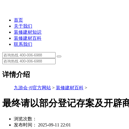
首页
关于我们
装修建材知识
装修建材百科
联系我们
详情介绍
九游会·j9官方网站
>
装修建材百科
>
最终请以部分登记存案及开辟
浏览次数：
发布时间： 2025-09-11 22:01