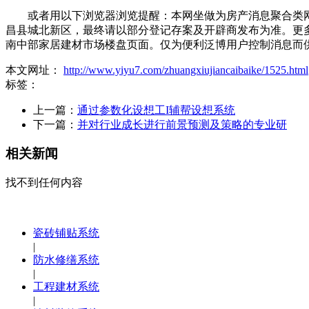
或者用以下浏览器浏览提醒：本网坐做为房产消息聚合类网
昌县城北新区，最终请以部分登记存案及开辟商发布为准。更
南中部家居建材市场楼盘页面。仅为便利泛博用户控制消息而
本文网址：
http://www.yiyu7.com/zhuangxiujiancaibaike/1525.html
标签：
上一篇：
通过参数化设想工I辅帮设想系统
下一篇：
并对行业成长进行前景预测及策略的专业研
相关新闻
找不到任何内容
瓷砖铺贴系统
|
防水修缮系统
|
工程建材系统
|