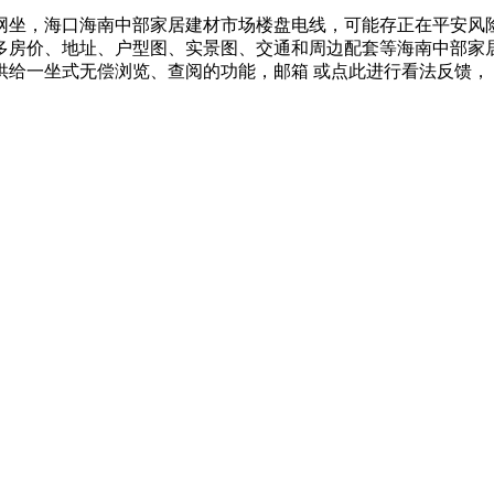
坐，海口海南中部家居建材市场楼盘电线，可能存正在平安风险
多房价、地址、户型图、实景图、交通和周边配套等海南中部家
供给一坐式无偿浏览、查阅的功能，邮箱 或点此进行看法反馈，