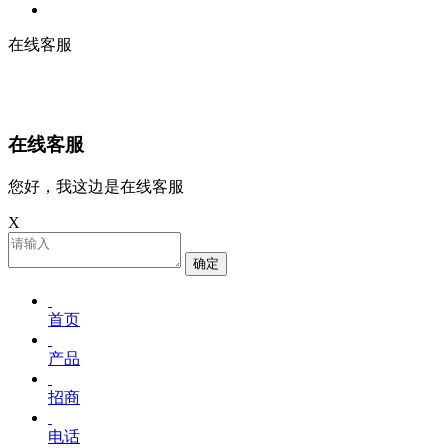
在线客服
在线客服
您好，我这边是在线客服
X
确定
首页
产品
招商
电话