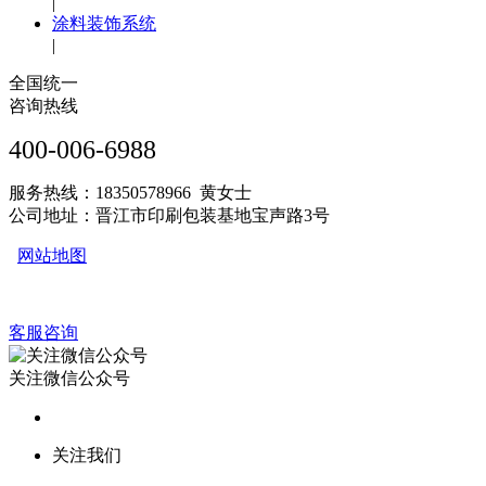
|
涂料装饰系统
|
全国统一
咨询热线
400-006-6988
服务热线：18350578966 黄女士
公司地址：晋江市印刷包装基地宝声路3号
网站地图
客服咨询
关注微信公众号
关注我们