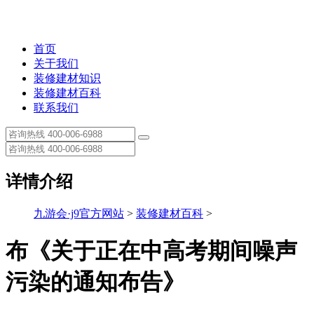
首页
关于我们
装修建材知识
装修建材百科
联系我们
详情介绍
九游会·j9官方网站
>
装修建材百科
>
布《关于正在中高考期间噪声
污染的通知布告》