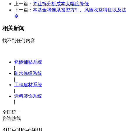
上一篇：
并让拆分析成本大幅度降低
下一篇：
本基金将连系投资方针、风险收益特征以及法
令
相关新闻
找不到任何内容
瓷砖铺贴系统
|
防水修缮系统
|
工程建材系统
|
涂料装饰系统
|
全国统一
咨询热线
400-006-6988