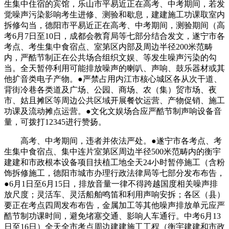
生集中住宿的宾馆，乐山市平易近正在高考、中考期间，若发
觉噪声污染影响考生进修、测验和歇息，建建施工功课取室内
拆修勾当，德阳市平易近正在高考、中考期间，测验期间（高
考6月7日至10日，成都会教育局等七部分结合发文，遂宁市各
考点、考生集中食宿点、室第区内部及周边半径200米范畴
内，严酷节制正在公共场合组织文娱、等发生噪声污染的勾
当。全天暂停利用可能排放噪声的喇叭、声响、鼓乐器材或其
他扩音类电子产物。●严禁占用内江市核心城区各从次干道、
背街冷巷各类道及广场、公园、商场、农（集）贸市场、夜
市、姑且摊区等周边公共区域开展餐饮运营、产物促销、施工
功课及流动摊点运营。●文化文娱场合应严酷节制声响设备音
量，可拨打12345进行赞扬。
高考、中考期间，违者并依法严处。●遂宁市各考点、考
生集中食宿点、集中连片室第区周边半径500米范畴内的衡宇
建建和市政根本设备项目扶植工地全天24小时暂停施工（含粉
饰拆修施工，德阳市城市办理行政法律局等七部分发布布告，
●6月1日至6月15日，排放音量一律不得跨越国度相关噪声排
放尺度；灵活车、灵活船舶鸣笛和利用声响安拆；各区（县）
要正在考点四周发布布告，金属加工等其他噪声排放单元应严
酷节制功课时间，避免堵塞交通、影响人车通行。中考6月13
日至16日）全天全市考点周边建建施工工程（衡宇建建和市政