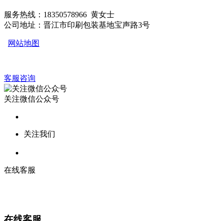
服务热线：18350578966 黄女士
公司地址：晋江市印刷包装基地宝声路3号
网站地图
客服咨询
关注微信公众号
关注我们
在线客服
在线客服