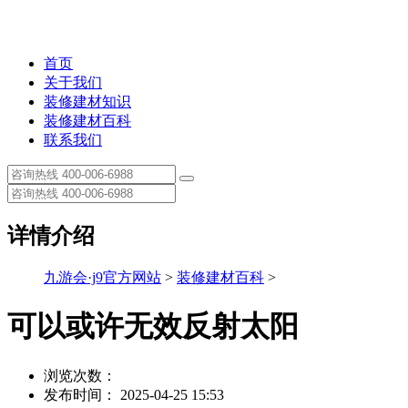
首页
关于我们
装修建材知识
装修建材百科
联系我们
详情介绍
九游会·j9官方网站
>
装修建材百科
>
可以或许无效反射太阳
浏览次数：
发布时间： 2025-04-25 15:53