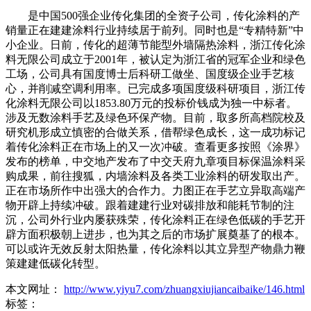
是中国500强企业传化集团的全资子公司，传化涂料的产
销量正在建建涂料行业持续居于前列。同时也是“专精特新”中
小企业。日前，传化的超薄节能型外墙隔热涂料，浙江传化涂
料无限公司成立于2001年，被认定为浙江省的冠军企业和绿色
工场，公司具有国度博士后科研工做坐、国度级企业手艺核
心，并削减空调利用率。已完成多项国度级科研项目，浙江传
化涂料无限公司以1853.80万元的投标价钱成为独一中标者。
涉及无数涂料手艺及绿色环保产物。目前，取多所高档院校及
研究机形成立慎密的合做关系，借帮绿色成长，这一成功标记
着传化涂料正在市场上的又一次冲破。查看更多按照《涂界》
发布的榜单，中交地产发布了中交天府九章项目标保温涂料采
购成果，前往搜狐，内墙涂料及各类工业涂料的研发取出产。
正在市场所作中出强大的合作力。力图正在手艺立异取高端产
物开辟上持续冲破。跟着建建行业对碳排放和能耗节制的注
沉，公司外行业内屡获殊荣，传化涂料正在绿色低碳的手艺开
辟方面积极朝上进步，也为其之后的市场扩展奠基了的根本。
可以或许无效反射太阳热量，传化涂料以其立异型产物鼎力鞭
策建建低碳化转型。
本文网址：
http://www.yiyu7.com/zhuangxiujiancaibaike/146.html
标签：